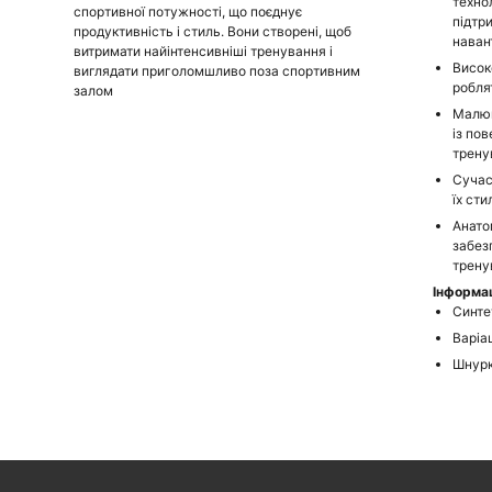
техно
спортивної потужності, що поєднує
підтр
продуктивність і стиль. Вони створені, щоб
наван
витримати найінтенсивніші тренування і
Висок
виглядати приголомшливо поза спортивним
робля
залом
Малюн
із по
тренув
Сучас
їх ст
Анато
забез
трену
Інформац
Синте
Варіац
Шнурк