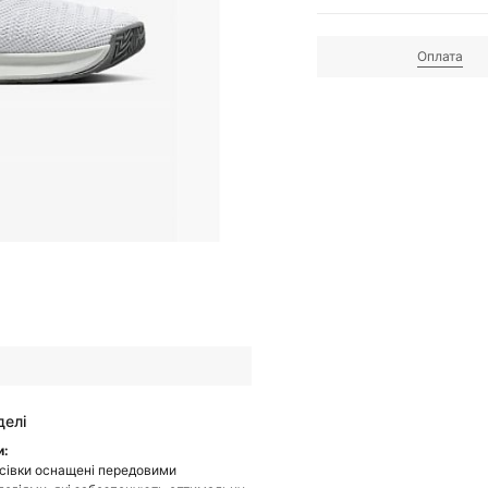
Оплата
делі
и:
осівки оснащені передовими