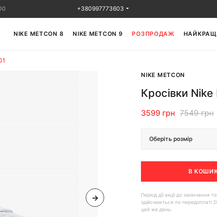
00
+380997773603
NIKE METCON 8
NIKE METCON 9
РОЗПРОДАЖ
НАЙКРАЩ
01
NIKE METCON
Кросівки Nike
3599 грн
7549 грн
Оберіть розмір
В КОШИ
Період дії акції до закінчення
здійснюється по передоплаті 2
цей же день.