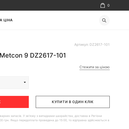
0
А ЦІНА
Артикул: DZ2617-101
 Metcon 9 DZ2617-101
Стежити за ціною
К
КУПИТИ В ОДИН КЛІК
 товарних запасів. У зв'язку з випадками шахрайства, доставка в Регіони
00 грн. Якщо передоплата проведена до 15:00, то відправка здійснюється в