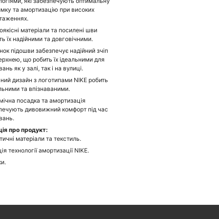
логіями, які забезпечують оптимальну
имку та амортизацію при високих
таженнях.
оякісні матеріали та посилені шви
ть їх надійними та довговічними.
ок підошви забезпечує надійний зчіп
верхнею, що робить їх ідеальними для
ань як у залі, так і на вулиці.
ний дизайн з логотипами NIKE робить
ильними та впізнаваними.
мічна посадка та амортизація
печують дивовижний комфорт під час
вань.
ія про продукт:
тичні матеріали та текстиль.
ія технології амортизації NIKE.
и.